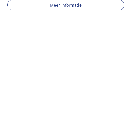
Meer informatie
PURE
Voor een landbouw die de bodem en de planeet
respecteert, en een mout van uitzonderlijke
kwaliteit.
LOCAL
Meer dan 97% van de in België gemoutte gerst
wordt geïmporteerd. Wij willen dit veranderen en
onze lokale boeren ondersteunen.