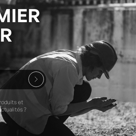
MIER
ER
roduits et
ctualités ?