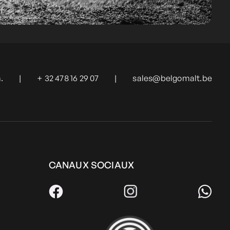
.
|
+ 32 478 16 29 07
|
sales@belgomalt.be
CANAUX SOCIAUX