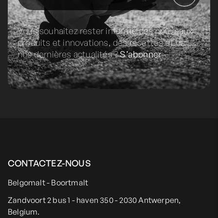
VISITER LE SITE WEB
AFFICHER SUR LA
CARTE
Vous souhaitez rester informé des nouveaux
produits et innovations, des recettes et de
nos dernières actualités ?
S’abonner
TAN LONG STEEL IMPORT EXPORT
COMPANY LIMITED
No.18, C7 Street (KDC Dragon Village), Long
Truong Ward
Vietnam
VISITER LE SITE WEB
AFFICHER SUR LA
CARTE
CONTACTEZ-NOUS
Belgomalt - Boortmalt
Zandvoort 2 bus 1 - haven 350 - 2030 Antwerpen,
Belgium.
SHANGHAI GALAN INTERNATIONAL TRADE