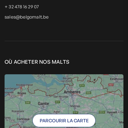
CO.,LTD.
+ 32 478 16 29 07
Rm.418, No.201 Xinjinqiao Road
sales@belgomalt.be
China
VISITER LE SITE WEB
AFFICHER SUR LA
CARTE
OÙ ACHETER NOS MALTS
PARCOURIR LA CARTE