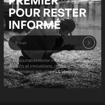
PREMIER
POUR RESTER
INFORMÉ
Vous souhaitez rester informé des nouveaux
produits et innovations, des recettes et de
nos dernières actualités ?
S’abonner