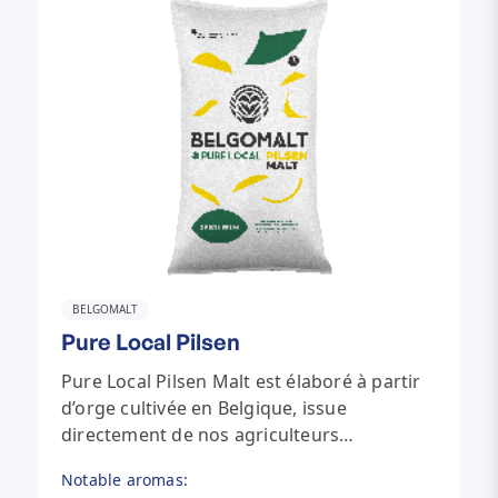
BELGOMALT
Pure Local Pilsen
Pure Local Pilsen Malt est élaboré à partir
d’orge cultivée en Belgique, issue
directement de nos agriculteurs
coopérateurs grâce à une chaîne
Notable aromas:
d’approvisionnement courte et