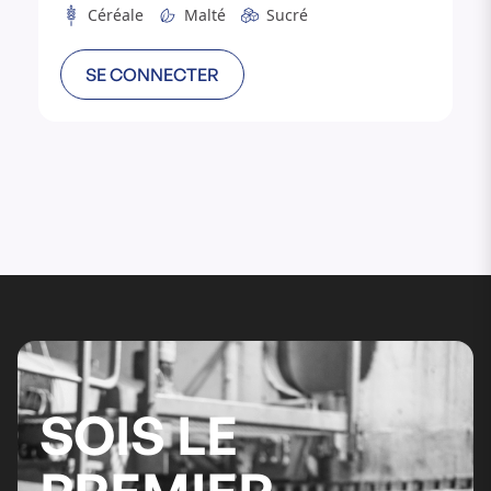
transparente.
Céréale
Malté
Sucré
SE CONNECTER
SOIS LE