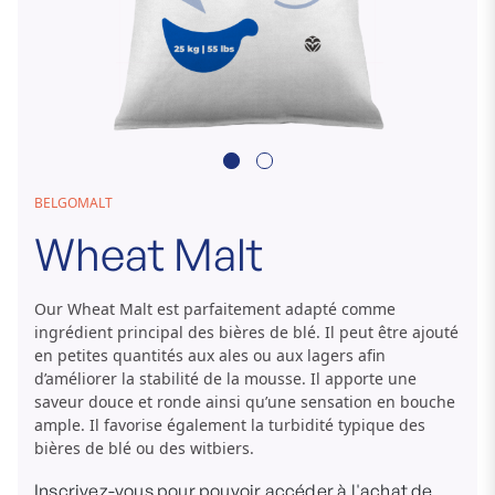
Passer
BELGOMALT
au
Wheat Malt
début
de
la
Our Wheat Malt est parfaitement adapté comme
Galerie
ingrédient principal des bières de blé. Il peut être ajouté
d’images
en petites quantités aux ales ou aux lagers afin
d’améliorer la stabilité de la mousse. Il apporte une
saveur douce et ronde ainsi qu’une sensation en bouche
ample. Il favorise également la turbidité typique des
bières de blé ou des witbiers.
Inscrivez-vous pour pouvoir accéder à l'achat de